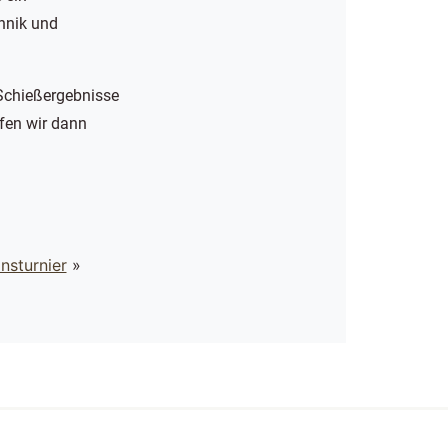
hnik und
 Schießergebnisse
pfen wir dann
nsturnier
»