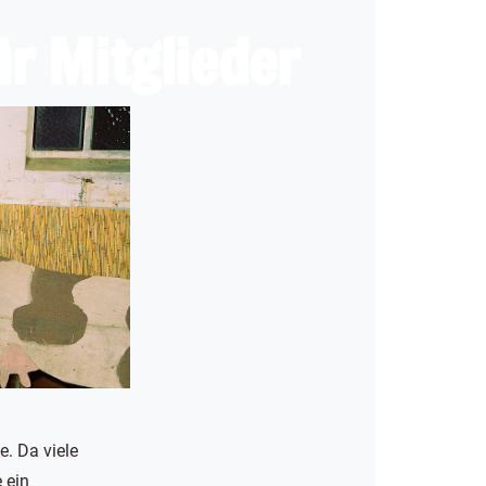
ür Mitglieder
. Da viele
 ein