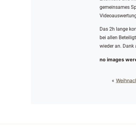
gemeinsames Spe
Videoauswertung
Das 2h lange kon
bei allen Beteili
wieder an. Dank 
no images wer
«
Weihnach